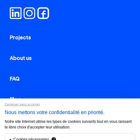
Projects
About us
FAQ
Blog
Continuer sans accepter
Nous mettons votre confidentialité en priorité.
Contact us
Notre site Internet utilise les types de cookies suivants tout en vous laissant
le libre choix d'accepter leur utilisation:
Brandfinity 2025. All rights reserved.
Cookies nécessaires
?