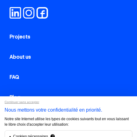
Projects
About us
FAQ
Blog
Continuer sans accepter
Nous mettons votre confidentialité en priorité.
Contact us
Notre site Internet utilise les types de cookies suivants tout en vous laissant
le libre choix d'accepter leur utilisation:
Brandfinity 2025. All rights reserved.
Cookies nécessaires
?